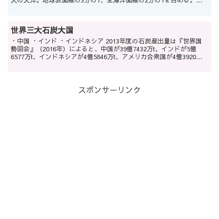
大の大洋。地球表面積の3分の1、全海洋面積の2分の1を占める。大
西洋は南北アメリカ大陸、アフリカ大陸、...
世界三大石炭大国
・中国 ・インド ・インドネシア 2013年度の石炭産出量は『世界国
勢図会』（2016年）によると、中国が39億7432万t、インドが5億
6577万t、インドネシアが4億5846万t、アメリカ合衆国が4億3920万
t、オーストラリアが...
スポンサーリンク