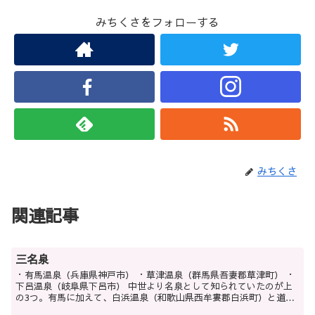
みちくさをフォローする
みちくさ
関連記事
三名泉
・有馬温泉（兵庫県神戸市） ・草津温泉（群馬県吾妻郡草津町） ・
下呂温泉（岐阜県下呂市） 中世より名泉として知られていたのが上
の3つ。有馬に加えて、白浜温泉（和歌山県西牟婁郡白浜町）と道後
温泉（愛媛県松山市）は「三古泉」として『日本書...