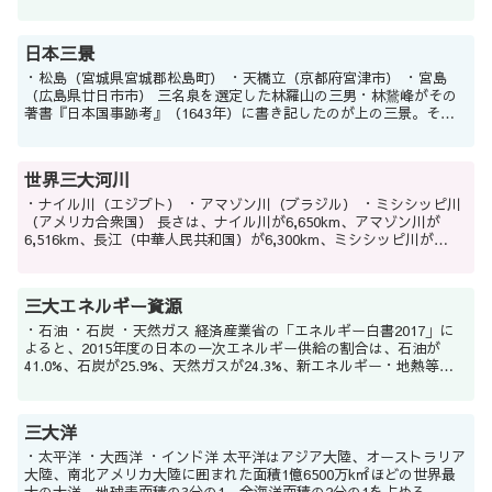
2017年5月現在、オカピは上野動物園（東京都台東区）、...
日本三景
・松島（宮城県宮城郡松島町） ・天橋立（京都府宮津市） ・宮島
（広島県廿日市市） 三名泉を選定した林羅山の三男・林鵞峰がその
著書『日本国事跡考』（1643年）に書き記したのが上の三景。それ
ぞれ「雪月花」の、雪（天橋立）、月（松島）、花...
世界三大河川
・ナイル川（エジプト） ・アマゾン川（ブラジル） ・ミシシッピ川
（アメリカ合衆国） 長さは、ナイル川が6,650km、アマゾン川が
6,516km、長江（中華人民共和国）が6,300km、ミシシッピ川が
5,971km、オビ川（ロシア）が...
三大エネルギー資源
・石油 ・石炭 ・天然ガス 経済産業省の「エネルギー白書2017」に
よると、2015年度の日本の一次エネルギー供給の割合は、石油が
41.0%、石炭が25.9%、天然ガスが24.3%、新エネルギー・地熱等が
4.9%、水力が3.6%で、震...
三大洋
・太平洋 ・大西洋 ・インド洋 太平洋はアジア大陸、オーストラリア
大陸、南北アメリカ大陸に囲まれた面積1億6500万k㎡ほどの世界最