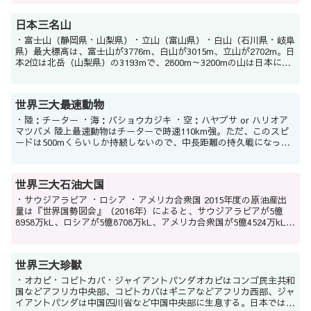
日本三名山
・富士山（静岡県・山梨県）・立山（富山県）・白山（石川県・岐阜
県）最大標高は、富士山が3776m、白山が3015m、立山が2702m。日
本2位は北岳（山梨県）の3193mで、2800m～3200mの山は日本に60
ほど存在する。したがってこの...
世界三大最速動物
・陸：チーター ・海：バショウカジキ ・空：ハヤブサ or ハリオア
マツバメ 陸上最速動物はチーターで時速110km強。ただ、このスピ
ードは500mくらいしか持続しないので、中長距離の持久戦になって
くると草食動物に逃げ切られてしまうこ...
世界三大石油大国
・サウジアラビア ・ロシア ・アメリカ合衆国 2015年度の原油産出
量は『世界国勢図会』（2016年）によると、サウジアラビアが5億
8958万kL、ロシアが5億8708万kL、アメリカ合衆国が5億4524万kL、
中国が2億4909万k...
世界三大珍獣
・オカピ・コビトカバ・ジャイアントパンダオカピはコンゴ民主共和
国などアフリカ中央部、コビトカバはギニアなどアフリカ西部、ジャ
イアントパンダは中国四川省など中国中央部に生息する。日本では