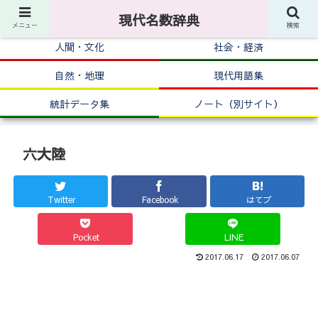
現代名数辞典
メニュー
検索
人間・文化
社会・経済
自然・地理
現代用語集
統計データ集
ノート（別サイト）
六大陸
Twitter
Facebook
はてブ
Pocket
LINE
2017.06.17
2017.06.07