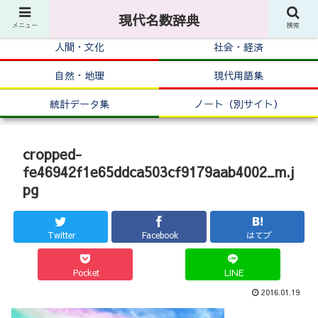
現代名数辞典
メニュー
検索
人間・文化
社会・経済
自然・地理
現代用語集
統計データ集
ノート（別サイト）
cropped-
fe46942f1e65ddca503cf9179aab4002_m.j
pg
Twitter
Facebook
はてブ
Pocket
LINE
2016.01.19