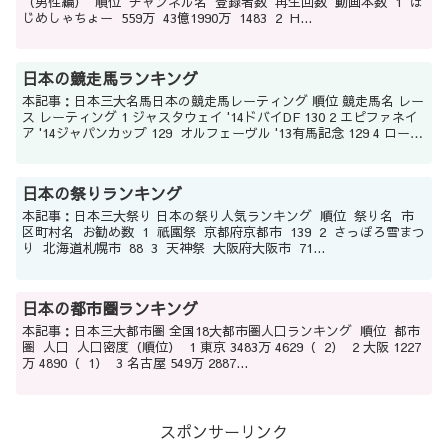
（男性編） 順位 チャンネル名 登録者数 再生回数 動画本数 1 は
じめしゃちょー 559万 43億1990万 1483 2 H...
日本の競走馬ランキング
本記事：日本三大名馬日本の競走馬レーティング 順位 競走馬名 レー
ス レーティング 1 ジャスタウェイ '14ドバイDF 130 2 エピファネイ
ア '14ジャパンカップ 129 オルフェーヴル '13有馬記念 129 4 ロード
カナロア...
日本の祭りランキング
本記事：日本三大祭り 日本の祭り人気ランキング 順位 祭り名 市
区町村名 お勧め数 1 祇園祭 京都府京都市 139 2 さっぽろ雪まつ
り 北海道札幌市 88 3 天神祭 大阪府大阪市 71...
日本の都市圏ランキング
本記事：日本三大都市圏 全国18大都市圏人口ランキング 順位 都市
圏 人口 人口密度（順位） 1 東京 3483万 4629（ 2） 2 大阪 1227
万 4890（ 1） 3 名古屋 549万 2887...
スポンサーリンク