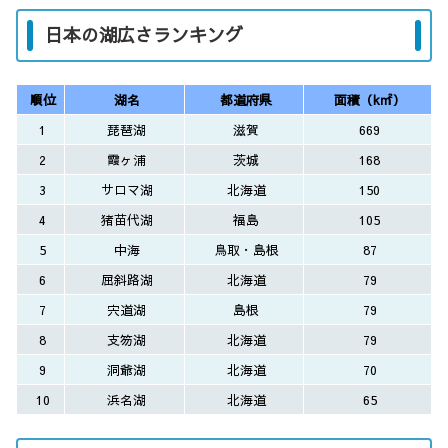
日本の湖広さランキング
順位
湖名
都道府県
面積（k㎡）
1
琵琶湖
滋賀
669
2
霞ヶ浦
茨城
168
3
サロマ湖
北海道
150
4
猪苗代湖
福島
105
5
中海
鳥取・島根
87
6
屈斜路湖
北海道
79
7
宍道湖
島根
79
8
支笏湖
北海道
79
9
洞爺湖
北海道
70
10
浜名湖
北海道
65