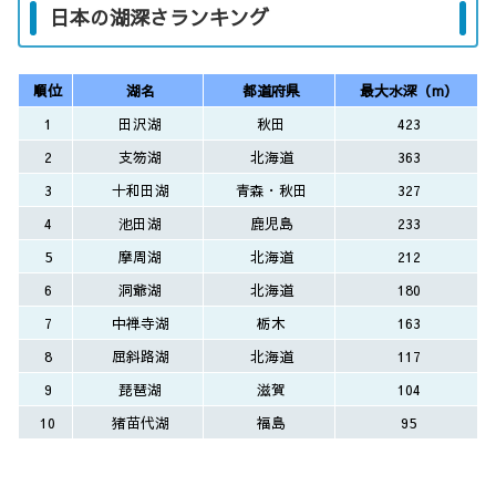
日本の湖深さランキング
順位
湖名
都道府県
最大水深（m）
1
田沢湖
秋田
423
2
支笏湖
北海道
363
3
十和田湖
青森・秋田
327
4
池田湖
鹿児島
233
5
摩周湖
北海道
212
6
洞爺湖
北海道
180
7
中禅寺湖
栃木
163
8
屈斜路湖
北海道
117
9
琵琶湖
滋賀
104
10
猪苗代湖
福島
95