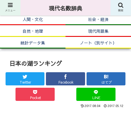
現代名数辞典
メニュー
検索
人間・文化
社会・経済
自然・地理
現代用語集
統計データ集
ノート（別サイト）
日本の湖ランキング
Twitter
Facebook
はてブ
Pocket
LINE
2017.08.04
2017.05.12