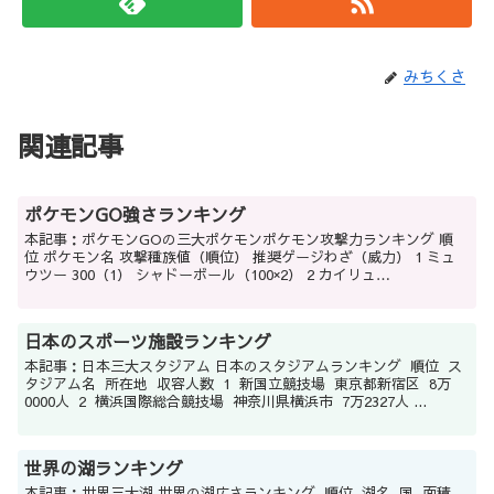
みちくさ
関連記事
ポケモンGO強さランキング
本記事：ポケモンGOの三大ポケモンポケモン攻撃力ランキング 順
位 ポケモン名 攻撃種族値（順位） 推奨ゲージわざ（威力） 1 ミュ
ウツー 300（1） シャドーボール（100×2） 2 カイリュ
ー 263（4） げきりん（110×2） 3 ...
日本のスポーツ施設ランキング
本記事：日本三大スタジアム 日本のスタジアムランキング 順位 ス
タジアム名 所在地 収容人数 1 新国立競技場 東京都新宿区 8万
0000人 2 横浜国際総合競技場 神奈川県横浜市 7万2327人 ...
世界の湖ランキング
本記事：世界三大湖 世界の湖広さランキング 順位 湖名 国 面積