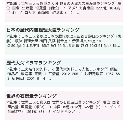
本記事：世界三大天然ガス大国 世界の天然ガス生産量ランキング 順
位 国名 生産量 埋蔵量（順位） 1 アメリカ合衆国 7299億 10.4兆
（ 4） 2 ロシア 6436億 47.8兆（ 1） ...
日本の歴代内閣総理大臣ランキング
本記事：日本三大名総理日本の歴代総理大臣総合評価ランキング（戦
前） 順位 総理大臣 福田 八幡 総合点 1 伊藤博文 91点 10
点 90.5pt 2 山県有朋 85点 9点 82.5pt 3 原敬 73点 10点 81.5pt 4 桂太
郎...
歴代大河ドラマランキング
本記事：三大名作大河ドラマ 歴代大河ドラマ人気ランキング 順位
作品名 放送年 票数 1 平清盛 2012 209 2 独眼竜政宗 1987 88
3 新選組! 2004 81 4 ...
世界の石炭量ランキング
本記事：世界三大石炭大国 世界の石炭産出量ランキング 順位 国名
産出量 埋蔵量（順位） 1 中国 39億7432万 622億（2） 2 インド
5億6577万 561億（3） 3 インドネシア ...