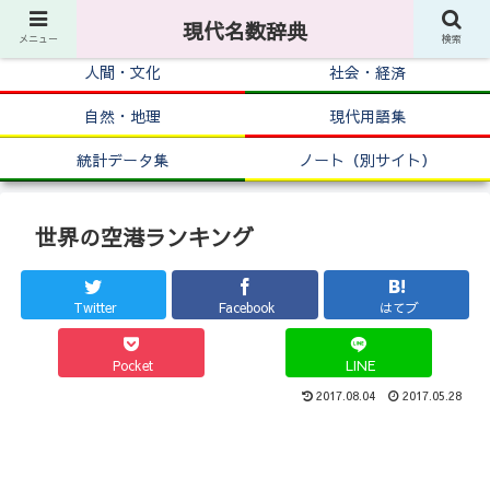
現代名数辞典
メニュー
検索
人間・文化
社会・経済
自然・地理
現代用語集
統計データ集
ノート（別サイト）
世界の空港ランキング
Twitter
Facebook
はてブ
Pocket
LINE
2017.08.04
2017.05.28