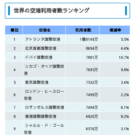
世界の空港利用者数ランキング
順位
空港名
利用者数
増減率
1
アトランタ国際空港
1億0149万
5.5%
2
北京首都国際空港
8694万
4.4%
3
ドバイ国際空港
7801万
10.7%
シカゴ・オヘア国際空
4
7695万
9.8%
港
5
東京国際空港
7532万
3.4%
ロンドン・ヒースロー
6
7499万
2.2%
空港
7
ロサンゼルス国際空港
7494万
6.1%
8
香港国際国際空港
6820万
8.2%
シャルル・ド・ゴール
9
6576万
3.1%
空港