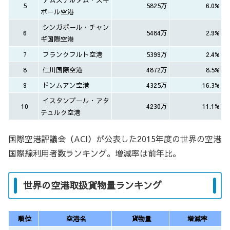
5
5825万
6.0%
ポール空港
シンガポール・チャン
6
5484万
2.9%
ギ国際空港
7
フランクフルト空港
5399万
2.4%
8
仁川国際空港
4872万
8.5%
9
ドンムアン空港
4325万
16.3%
イスタンブール・アタ
10
4230万
11.1%
テュルク空港
国際空港評議会（ACI）が公表した2015年度の世界の空港
国際線利用者数ランキング。増減率は前年比。
世界の空港取扱貨物量ランキング
順位
空港名
貨物量
増減率