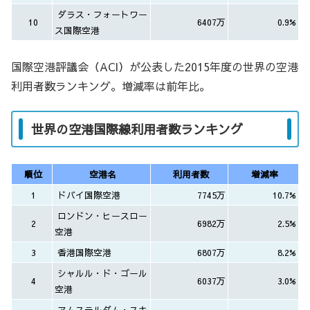
ダラス・フォートワー
10
6407万
0.9%
ス国際空港
国際空港評議会（ACI）が公表した2015年度の世界の空港
利用者数ランキング。増減率は前年比。
世界の空港国際線利用者数ランキング
順位
空港名
利用者数
増減率
1
ドバイ国際空港
7745万
10.7%
ロンドン・ヒースロー
2
6982万
2.5%
空港
3
香港国際空港
6807万
8.2%
シャルル・ド・ゴール
4
6037万
3.0%
空港
アムステルダム・スキ