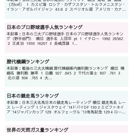
（万k㎡） 1 カスピ海 ロシア・カザフスタン・トルクメニスタン・
イラン・アゼルバイジャン 43.6 2 スペリオル湖 アメリカ・カナダ
...
日本のプロ野球選手人気ランキング
本記事：日本の三大プロ野球選手 日本のプロ野球選手人気ランキン
グ（野手部門） 順位 選手名 入団年 pt 1 イチロー 1992 28562
2 王貞治 1959 16207 3 長嶋茂雄 1...
歴代横綱ランキング
本記事：戦後の三大大横綱 歴代横綱幕内勝利数ランキング 順位 横
綱名 勝利数 勝率 1 白鵬 927 .845 2 千代の富士 807 .761 3
北の湖 804 .765 4 大...
日本の競走馬ランキング
本記事：日本三大名馬日本の競走馬レーティング 順位 競走馬名 レー
ス レーティング 1 ジャスタウェイ '14ドバイDF 130 2 エピファネイ
ア '14ジャパンカップ 129 オルフェーヴル '13有馬記念 129 4 ロード
カナロア...
世界の天然ガス量ランキング