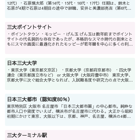
12代）・石原慎太郎（第14代・15代・16代・17代）任期は、鈴木と
石原が4期で石原は4期目の途中で辞職、安井と美濃部亮吉（第6代・
7代・8代）が3期で安井は長官時代も含...
三大ポイントサイト
・ポイントタウン ・モッピー ・げん玉 げん玉は数年前までポイント
サイトの代名詞的な存在であったが、本格的なスマホ時代の到来とと
もにスマホ画面に最適化されたモッピーが若年層を中心に多くの利用
者を獲得し、その後すぐに大手GMOグループが...
日本三大大学
・東京大学（東京都文京区） ・京都大学（京都府京都市） ・四大学
連合（東京都国立市など） or 大阪大学（大阪府豊中市） 東京大学、
京都大学に次ぐ総合大学となれば、入試難易度や研究力の点で大阪大
学、一般知名度や就職力の点で慶應義塾大学...
日本三大都市（認知度80％）
東京特別区 大阪市 名古屋市 「日本三大都市圏」の中心都市。純粋な
都市人口や密度でいえば、横浜市が名古屋市に代わる。大正から昭和
初期にかけて東京、大阪以下は、京都、神戸、名古屋、横浜の4都市
が横並びであったが、戦後に入って名古屋と横浜が一歩...
三大ターミナル駅