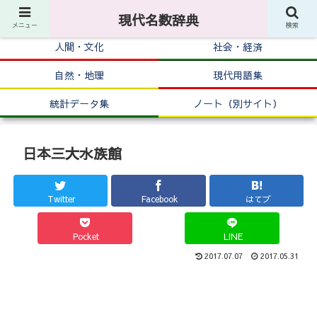
現代名数辞典
メニュー
検索
人間・文化
社会・経済
自然・地理
現代用語集
統計データ集
ノート（別サイト）
日本三大水族館
Twitter
Facebook
はてブ
Pocket
LINE
2017.07.07
2017.05.31