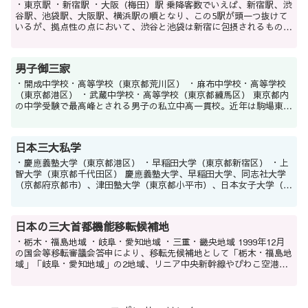
・東京駅 ・新宿駅 ・大阪（梅田）駅 乗降客数でいえば、新宿駅、渋
谷駅、池袋駅、大阪駅、横浜駅の順となり、この5駅が頭一つ抜けて
いるが、拠点性の点において、渋谷と池袋は新宿に包摂されるもので
あり、乗降客数7位の東京駅がこれらに代わって...
男子御三家
・開成中学校・高等学校（東京都荒川区） ・麻布中学校・高等学校
（東京都港区） ・武蔵中学校・高等学校（東京都練馬区） 東京都内
の中学受験で最高峰とされる男子の私立中高一貫校。近年は駒場東邦
中学校・高等学校（東京都世田谷区）と海城中学校...
日本三大私学
・慶應義塾大学（東京都港区） ・早稲田大学（東京都新宿区） ・上
智大学（東京都千代田区） 慶應義塾大学、早稲田大学、同志社大学
（京都府京都市）、津田塾大学（東京都小平市）、日本女子大学（東
京都文京区）の5校がその歴史的意義から、「福沢...
日本の三大首都機能移転候補地
・栃木・福島地域 ・岐阜・愛知地域 ・三重・畿央地域 1999年12月
の国会等移転審議会答申により、移転先候補地として「栃木・福島地
域」「岐阜・愛知地域」の2地域、リニア中央新幹線やびわこ空港の
完成を見込んだ移転先候補地として「三重・...