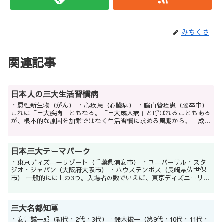
みちくさ
関連記事
日本人の三大生活習慣病
・悪性新生物（がん） ・心疾患（心臓病） ・脳血管疾患（脳卒中）
これは「三大疾病」ともなる。「三大成人病」と呼ばれることもある
が、根本的な原因を加齢ではなく生活習慣に求める風潮から、「成人
病」という呼び方自体が徐々に減ってきている。...
日本三大テーマパーク
・東京ディズニーリゾート（千葉県浦安市） ・ユニバーサル・スタ
ジオ・ジャパン（大阪府大阪市） ・ハウステンボス（長崎県佐世保
市） 一般的には上の3つ。入場者の数でいえば、東京ディズニーリゾ
ート（TDR）が東京ディズニーランド（TDL）...
三大名都知事
・安井誠一郎（初代・2代・3代）・鈴木俊一（第9代・10代・11代・