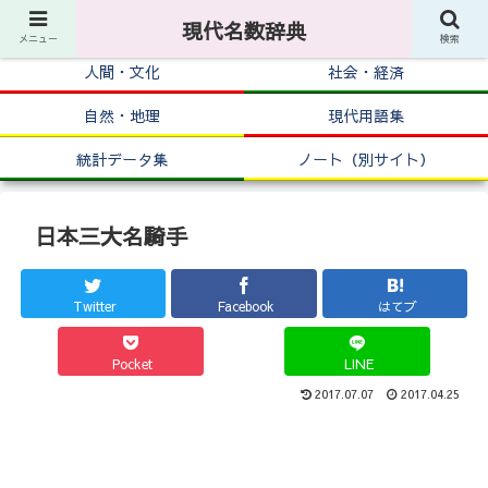
現代名数辞典
メニュー
検索
人間・文化
社会・経済
自然・地理
現代用語集
統計データ集
ノート（別サイト）
日本三大名騎手
Twitter
Facebook
はてブ
Pocket
LINE
2017.07.07
2017.04.25