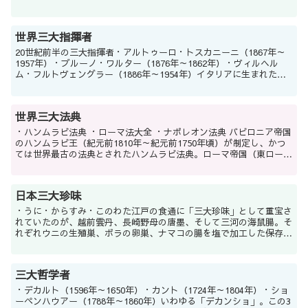
知憲（2000年）、松井...
世界三大指揮者
20世紀前半の三大指揮者・アルトゥーロ・トスカニーニ（1867年～
1957年）・ブルーノ・ワルター（1876年～1862年）・ヴィルヘル
ム・フルトヴェングラー（1886年～1954年）イタリアに生まれたト
スカニーニとドイツに生まれたフルトヴ...
世界三大法典
・ハンムラビ法典 ・ローマ法大全 ・ナポレオン法典 バビロニア帝国
のハンムラビ王（紀元前1810年～紀元前1750年頃）が制定し、かつ
ては世界最古の法典とされたハンムラビ法典。ローマ帝国（東ローマ
帝国）のユスティニアヌス1世（483年...
日本三大珍味
・うに・からすみ・このわた江戸の食通に「三大珍味」として重宝さ
れていたのが、越前雲丹、長崎野母の唐墨、そして三河の海鼠腸。そ
れぞれウニの生殖巣、ボラの卵巣、ナマコの腸を塩で加工した保存食
で、江戸だけでなく大坂や京の町にも流通した。現在はその...
三大哲学者
・デカルト（1596年～1650年）・カント（1724年～1804年）・ショ
ーペンハウアー（1788年～1860年）いわゆる「デカンショ」。この3