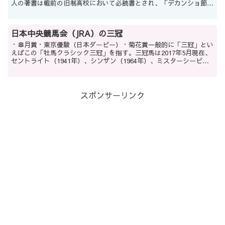
人の著書は戦前の旧制高校において必読書とされ、「デカンショ節」
なる学生歌も流行った。現在の知名...
日本中央競馬会（JRA）の三冠
・皐月賞・東京優駿（日本ダービー）・菊花賞一般的に「三冠」とい
えばこの「牡馬クラシック三冠」を指す。三冠馬は2017年5月現在、
セントライト（1941年）、シンザン（1964年）、ミスターシービー
（1983年）、シンボリルドルフ（1984年...
スポンサーリンク