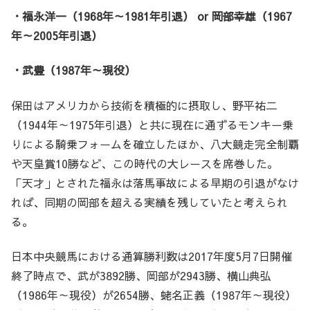
・福永洋一（1968年～1981年引退） or 岡部幸雄（1967
年～2005年引退）
・武豊（1987年～現役）
保田はアメリカから技術を積極的に摂取し、野平祐二
（1944年～1975年引退）と共に現在に通ずるモンキー乗
りによる騎乗フォームを確立したほか、八大競走完全制覇
や天皇賞10勝など、この時代の大レースを席巻した。
「天才」とされた福永は落馬事故による早期の引退がなけ
れば、同期の岡部を超える実績を残していたと考えられ
る。
日本中央競馬における通算勝利数は2017年度5月7日開催
終了時点で、武が3892勝、岡部が2943勝、横山典弘
（1986年～現役）が2654勝、蛯名正義（1987年～現役）