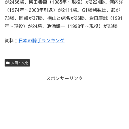
が2466勝、柴田善臣（1985年～現役）が2224勝、河内洋
（1974年～2003年引退）が2111勝。G1勝利数は、武が
73勝、岡部が37勝、横山と蛯名が26勝、岩田康誠（1991
年～現役）が24勝、池添謙一（1998年～現役）が23勝。
資料：
日本の騎手ランキング
人間・文化
スポンサーリンク