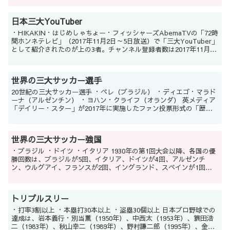
日本三大YouTuber
・HIKAKIN・はじめしゃちょー・フィッシャーズAbemaTVの「72時
間ホンネテレビ」（2017年11月2日～5日放送）で「三大YouTuber」
として紹介されたのが上の3者。チャンネル登録者数は2017年11月15
日現在、HIKAKI...
世界の三大サッカー選手
20世紀の三大サッカー選手 ・ペレ（ブラジル） ・ディエゴ・マラド
ーナ（アルゼンチン） ・ヨハン・クライフ（オランダ） 英メディア
「デイリー・スター」が2017年に実施したファン投票形式の「歴代
最高のサッカー選手ランキング」によると、...
世界の三大サッカー強国
・ブラジル ・ドイツ ・イタリア 1930年の第1回大会以降、各国の優
勝回数は、ブラジルが5回、イタリア、ドイツが4回、アルゼンチ
ン、ウルグアイ、フランスが2回、イングランド、スペインが1回と
なる。準優勝の回数は、ドイツが4回、アルゼ...
トリプルスリー
・打率3割以上 ・本塁打30本以上 ・盗塁30個以上 日本プロ野球での
達成は、岩本義行・別当薫（1950年）、中西太（1953年）、簑田浩
二（1983年）、秋山幸二（1989年）、野村謙二郎（1995年）、金本