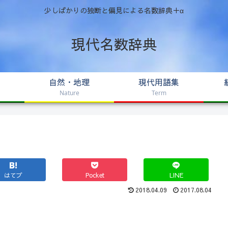
少しばかりの独断と偏見による名数辞典＋α
現代名数辞典
自然・地理
現代用語集
Nature
Term
はてブ
Pocket
LINE
2018.04.09
2017.08.04