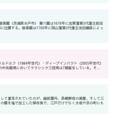
に位置する。後楽園は1700年に岡山藩第2代藩主池田綱政によっ
ルドルフ（1984年世代）・ディープインパクト（2005年世代）
日本の中央競馬においてクラシック三冠馬は7頭誕生している。そ...
として重宝されていたのが、越前雲丹、長崎野母の唐墨、そして三
コの腸を塩で加工した保存食で、江戸だけでなく大坂や京の町にも