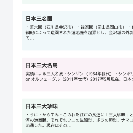
日本三名園
・兼六園（石川県金沢市） ・後楽園（岡山県岡山市） ・偕楽園（茨城県水戸市） 兼六園は1676年に加賀藩第5代藩主前田
綱紀によって造園された蓮池庭を起源とし、金沢城の外郭
て...
日本三大名馬
実績による三大名馬・シンザン（1964年世代）・シンボリ
or オルフェーヴル（2011年世代）2017年5月現在、
日本三大珍味
・うに・からすみ・このわた江戸の食通に「三大珍味」
河の海鼠腸。それぞれウニの生殖巣、ボラの卵巣、ナマ
流通した。現在はその...