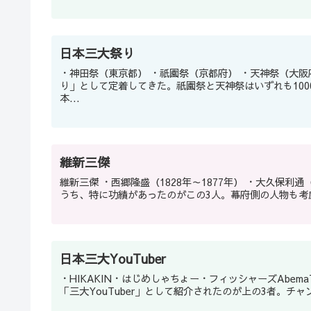
日本三大祭り
・神田祭（東京都） ・祇園祭（京都府） ・天神祭（大阪府） それぞれ「三都」を代表する大祭で、江戸時代より「三大祭
り」として定着してきた。祇園祭と天神祭はいずれも100
本...
維新三傑
維新三傑 ・西郷隆盛（1828年～1877年） ・大久保利通（1830年～1878年） ・木戸孝允（1833年～1877年） 維新十傑の
うち、特に功績があったのがこの3人。幕府側の人物も考慮され
日本三大YouTuber
・HIKAKIN・はじめしゃちょー・フィッシャーズAbema
「三大YouTuber」として紹介されたのが上の3者。チャンネ