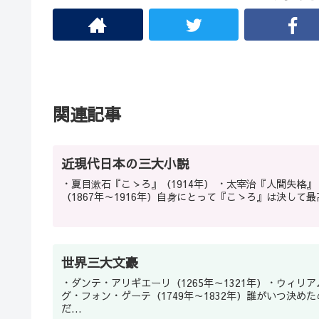
関連記事
近現代日本の三大小説
・夏目漱石『こゝろ』（1914年） ・太宰治『人間失格』（1948年） ・村上春樹『ノルウェイの森』（1987年） 漱石
（1867年～1916年）自身にとって『こゝろ』は決して
世界三大文豪
・ダンテ・アリギエーリ（1265年～1321年）・ウィリア
グ・フォン・ゲーテ（1749年～1832年）誰がいつ決
だ...