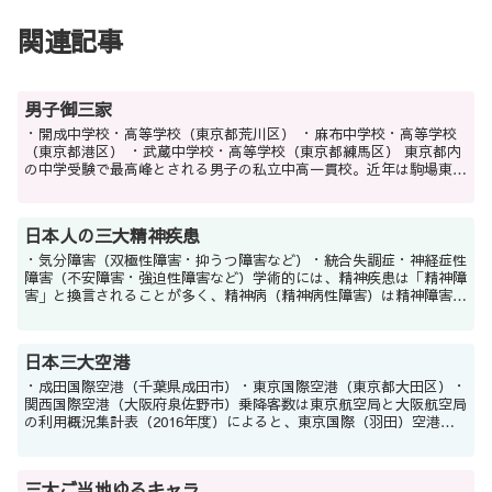
関連記事
男子御三家
・開成中学校・高等学校（東京都荒川区） ・麻布中学校・高等学校
（東京都港区） ・武蔵中学校・高等学校（東京都練馬区） 東京都内
の中学受験で最高峰とされる男子の私立中高一貫校。近年は駒場東邦
中学校・高等学校（東京都世田谷区）と海城中学校...
日本人の三大精神疾患
・気分障害（双極性障害・抑うつ障害など）・統合失調症・神経症性
障害（不安障害・強迫性障害など）学術的には、精神疾患は「精神障
害」と換言されることが多く、精神病（精神病性障害）は精神障害の
一種とされる。かつては精神医学の教科書にも「三大精神病...
日本三大空港
・成田国際空港（千葉県成田市）・東京国際空港（東京都大田区）・
関西国際空港（大阪府泉佐野市）乗降客数は東京航空局と大阪航空局
の利用概況集計表（2016年度）によると、東京国際（羽田）空港が
8147万人、成田国際空港が3726万人、関西国際空...
三大ご当地ゆるキャラ