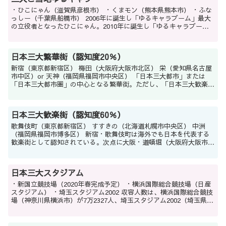
・ひこにゃん（滋賀県彦根市） ・くまモン（熊本県熊本市） ・ふな
っしー（千葉県船橋市） 2006年に誕生し「ゆるキャラブーム」最大
の立役者となったひこにゃん。2010年に誕生し「ゆるキャラブー
ム」の全盛期を支えたくまモン。2012年に...
日本三大繁華街（認知度20％）
新宿（東京都新宿区） 梅田（大阪府大阪市北区） 栄（愛知県名古屋
市中区）or 天神（福岡県福岡市中央区） 「日本三大都市」または
「日本三大都市圏」の中心となる繁華街。ただし、「日本三大歓楽
街」と違って「日本三大繁華街」という括りを見かけるこ...
日本三大歓楽街（認知度60％）
歌舞伎町（東京都新宿区） すすきの（北海道札幌市中央区） 中洲
（福岡県福岡市博多区） 新宿・歌舞伎町は海外でも日本を代表する
歓楽街として認知されている。次点に大阪・道頓堀（大阪府大阪市中
央区）。中洲と並んで「西日本最大の歓楽街」とされる北新...
日本三大スタジアム
・新国立競技場（2020年春完成予定） ・横浜国際総合競技場（日産
スタジアム） ・埼玉スタジアム2002 収容人数は、横浜国際総合競技
場（神奈川県横浜市）が7万2327人、埼玉スタジアム2002（埼玉県さ
いたま市）が6万3700人と抜...