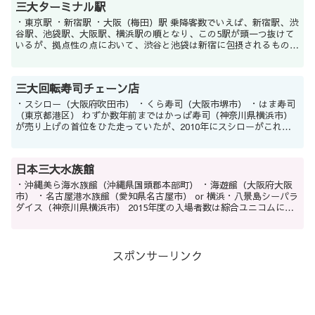
三大ターミナル駅
・東京駅 ・新宿駅 ・大阪（梅田）駅 乗降客数でいえば、新宿駅、渋
谷駅、池袋駅、大阪駅、横浜駅の順となり、この5駅が頭一つ抜けて
いるが、拠点性の点において、渋谷と池袋は新宿に包摂されるもので
あり、乗降客数7位の東京駅がこれらに代わって...
三大回転寿司チェーン店
・スシロー（大阪府吹田市） ・くら寿司（大阪市堺市） ・はま寿司
（東京都港区） わずか数年前まではかっぱ寿司（神奈川県横浜市）
が売り上げの首位をひた走っていたが、2010年にスシローがこれを
抜いてくら寿司とはま寿司も続き、2016年度...
日本三大水族館
・沖縄美ら海水族館（沖縄県国頭郡本部町） ・海遊館（大阪府大阪
市） ・名古屋港水族館（愛知県名古屋市） or 横浜・八景島シーパラ
ダイス（神奈川県横浜市） 2015年度の入場者数は綜合ユニコムによ
ると、沖縄美ら海水族館が340万人、海...
スポンサーリンク