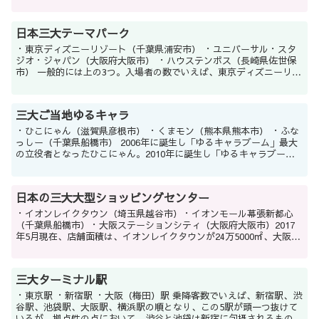
閣の梶山静六、3位が小渕内閣の野中広...
日本三大テーマパーク
・東京ディズニーリゾート（千葉県浦安市） ・ユニバーサル・スタ
ジオ・ジャパン（大阪府大阪市） ・ハウステンボス（長崎県佐世保
市） 一般的には上の3つ。入場者の数でいえば、東京ディズニーリゾ
ート（TDR）が東京ディズニーランド（TDL）...
三大ご当地ゆるキャラ
・ひこにゃん（滋賀県彦根市） ・くまモン（熊本県熊本市） ・ふな
っしー（千葉県船橋市） 2006年に誕生し「ゆるキャラブーム」最大
の立役者となったひこにゃん。2010年に誕生し「ゆるキャラブー
ム」の全盛期を支えたくまモン。2012年に...
日本の三大大型ショッピングセンター
・イオンレイクタウン（埼玉県越谷市）・イオンモール幕張新都心
（千葉県船橋市）・大阪ステーションシティ（大阪府大阪市）2017
年5月現在、店舗面積は、イオンレイクタウンが24万5000㎡、大阪ス
テーションシティが13万4000㎡、イオンモール...
三大ターミナル駅
・東京駅 ・新宿駅 ・大阪（梅田）駅 乗降客数でいえば、新宿駅、渋
谷駅、池袋駅、大阪駅、横浜駅の順となり、この5駅が頭一つ抜けて
いるが、拠点性の点において、渋谷と池袋は新宿に包摂されるもので