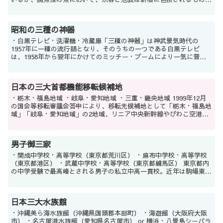
あり、乗降客数7位の東京駅がこれらに代わって...
昭和の三種の神器
・白黒テレビ・洗濯機・冷蔵庫「三種の神器」は神武景気時代の
1957年に一種の流行語となり、そのうちの一つである白黒テレビ
は、1958年から翌年にかけてのミッチー・ブームにより一気に普及
する。1960年には早くもカラーテレビが発売され、東京オ...
日本の三大首都機能移転候補地
・栃木・福島地域 ・岐阜・愛知地域 ・三重・畿央地域 1999年12月
の国会等移転審議会答申により、移転先候補地として「栃木・福島地
域」「岐阜・愛知地域」の2地域、リニア中央新幹線やびわこ空港の
完成を見込んだ移転先候補地として「三重・...
男子御三家
・開成中学校・高等学校（東京都荒川区） ・麻布中学校・高等学校
（東京都港区） ・武蔵中学校・高等学校（東京都練馬区） 東京都内
の中学受験で最高峰とされる男子の私立中高一貫校。近年は駒場東邦
中学校・高等学校（東京都世田谷区）と海城中学校...
日本三大水族館
・沖縄美ら海水族館（沖縄県国頭郡本部町） ・海遊館（大阪府大阪
市） ・名古屋港水族館（愛知県名古屋市） or 横浜・八景島シーパラ