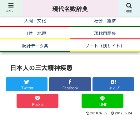
現代名数辞典
メニュー
検索
人間・文化
社会・経済
自然・地理
現代用語集
統計データ集
ノート（別サイト）
日本人の三大精神疾患
Twitter
Facebook
はてブ
Pocket
LINE
2018.07.05
2017.05.24