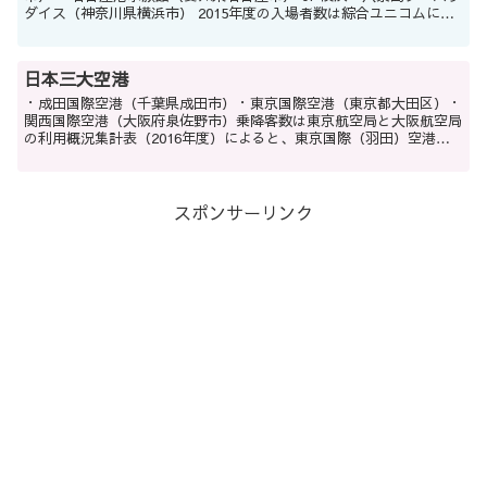
ダイス（神奈川県横浜市） 2015年度の入場者数は綜合ユニコムによ
ると、沖縄美ら海水族館が340万人、海...
日本三大空港
・成田国際空港（千葉県成田市）・東京国際空港（東京都大田区）・
関西国際空港（大阪府泉佐野市）乗降客数は東京航空局と大阪航空局
の利用概況集計表（2016年度）によると、東京国際（羽田）空港が
8147万人、成田国際空港が3726万人、関西国際空...
スポンサーリンク