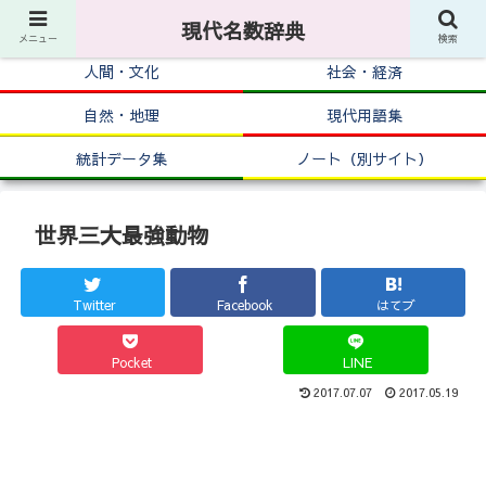
現代名数辞典
メニュー
検索
人間・文化
社会・経済
自然・地理
現代用語集
統計データ集
ノート（別サイト）
世界三大最強動物
Twitter
Facebook
はてブ
Pocket
LINE
2017.07.07
2017.05.19