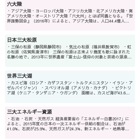
六大陸
・アジア大陸・ヨーロッパ大陸・アフリカ大陸・北アメリカ大陸・南
アメリカ大陸・オーストリア大陸「六大州」とほぼ同義となる。『世
界国勢図会』（2016年）によると、アジア大陸は、人口44.4億人、
面積3190万k㎡、人口密度139.0人/k㎡。...
日本三大松原
・三保の松原（静岡県静岡市） ・気比の松原（福井県敦賀市） ・虹
の松原（佐賀県唐津市） 三保の松原は古来より幾度も歌に詠まれた
名勝の地で、2013年に世界遺産「富士山-信仰の対象と芸術の源泉」
の構成資産にも登録されている。畿内に近い気...
世界三大湖
・カスピ海（ロシア・カザフスタン・トルクメニスタン・イラン・ア
ゼルバイジャン） ・スペリオル湖（アメリカ・カナダ） ・ビクトリ
ア湖（ケニア・タンザニア・ウガンダ） 面積は、カスピ海が43.6万k
㎡、スペリオル湖が8.2万k㎡、ビクトリ...
三大エネルギー資源
・石油 ・石炭 ・天然ガス 経済産業省の「エネルギー白書2017」に
よると、2015年度の日本の一次エネルギー供給の割合は、石油が
41.0%、石炭が25.9%、天然ガスが24.3%、新エネルギー・地熱等が
4.9%、水力が3.6%で、震...