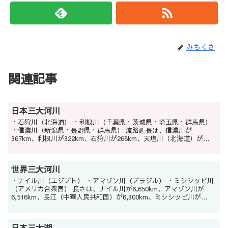
みちくさ
関連記事
日本三大河川
・石狩川（北海道） ・利根川（千葉県・茨城県・埼玉県・群馬県）
・信濃川（新潟県・長野県・群馬県） 流路延長は、信濃川が
367km、利根川が322km、石狩川が268km、天塩川（北海道）が
256km、北上川（宮城県・岩手県）が249...
世界三大河川
・ナイル川（エジプト） ・アマゾン川（ブラジル） ・ミシシッピ川
（アメリカ合衆国） 長さは、ナイル川が6,650km、アマゾン川が
6,516km、長江（中華人民共和国）が6,300km、ミシシッピ川が
5,971km、オビ川（ロシア）が...
日本三大湖