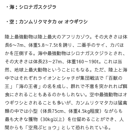
・海：シロナガスクジラ
・空：カンムリクマタカ or オウギワシ
陸上最強動物は陸上最大のアフリカゾウ。その大きさは体
長6〜7m、体重5.8～7.5tを誇り、二番手のサイ、カバほ
かを圧倒する。海中最強動物はシロナガスクジラとされ、
その大きさは体長23～27m、体重160～190t。これは当
然、地球上最大動物ということにもなる。ただ、陸上と海
中ではそれぞれライオンとシャチが集団戦法で「百獣の
王」「海の王者」の名を成し、群れで不意を突かれれば餌
食にされることもあるのかもしれない。空中最強動物はオ
ウギワシとされることも多いが、カンムリクマタカは猛禽
類の中では小型（体長75cm、体重4.5kg程度）ながらも
最も大きな獲物（30kg以上）を仕留めることができ、人
間からも「空飛ぶヒョウ」として恐れられている。