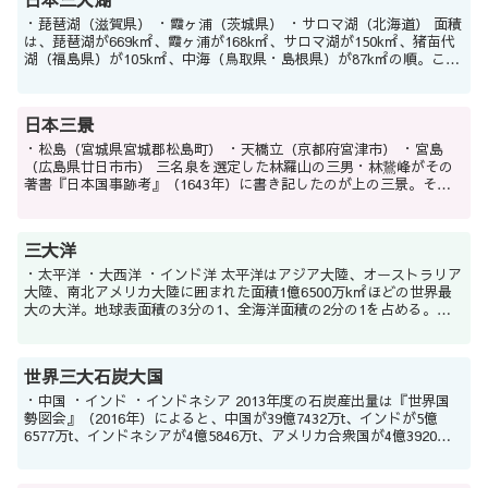
・琵琶湖（滋賀県） ・霞ヶ浦（茨城県） ・サロマ湖（北海道） 面積
は、琵琶湖が669k㎡、霞ヶ浦が168k㎡、サロマ湖が150k㎡、猪苗代
湖（福島県）が105k㎡、中海（鳥取県・島根県）が87k㎡の順。この
面積の上位3湖をもって「三大...
日本三景
・松島（宮城県宮城郡松島町） ・天橋立（京都府宮津市） ・宮島
（広島県廿日市市） 三名泉を選定した林羅山の三男・林鵞峰がその
著書『日本国事跡考』（1643年）に書き記したのが上の三景。それ
ぞれ「雪月花」の、雪（天橋立）、月（松島）、花...
三大洋
・太平洋 ・大西洋 ・インド洋 太平洋はアジア大陸、オーストラリア
大陸、南北アメリカ大陸に囲まれた面積1億6500万k㎡ほどの世界最
大の大洋。地球表面積の3分の1、全海洋面積の2分の1を占める。大
西洋は南北アメリカ大陸、アフリカ大陸、...
世界三大石炭大国
・中国 ・インド ・インドネシア 2013年度の石炭産出量は『世界国
勢図会』（2016年）によると、中国が39億7432万t、インドが5億
6577万t、インドネシアが4億5846万t、アメリカ合衆国が4億3920万
t、オーストラリアが...