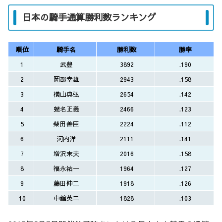
日本の騎手通算勝利数ランキング
順位
騎手名
勝利数
勝率
1
武豊
3892
.190
2
岡部幸雄
2943
.158
3
横山典弘
2654
.142
4
蛯名正義
2466
.123
5
柴田善臣
2224
.112
6
河内洋
2111
.141
7
増沢末夫
2016
.158
8
福永祐一
1964
.127
9
藤田伸二
1918
.126
10
中舘英二
1828
.103