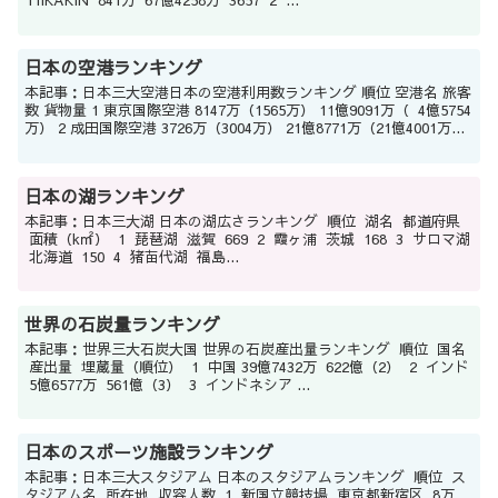
HIKAKIN 841万 67億4258万 3657 2 ...
日本の空港ランキング
本記事：日本三大空港日本の空港利用数ランキング 順位 空港名 旅客
数 貨物量 1 東京国際空港 8147万（1565万） 11億9091万（ 4億5754
万） 2 成田国際空港 3726万（3004万） 21億8771万（21億4001万...
日本の湖ランキング
本記事：日本三大湖 日本の湖広さランキング 順位 湖名 都道府県
面積（k㎡） 1 琵琶湖 滋賀 669 2 霞ヶ浦 茨城 168 3 サロマ湖
北海道 150 4 猪苗代湖 福島...
世界の石炭量ランキング
本記事：世界三大石炭大国 世界の石炭産出量ランキング 順位 国名
産出量 埋蔵量（順位） 1 中国 39億7432万 622億（2） 2 インド
5億6577万 561億（3） 3 インドネシア ...
日本のスポーツ施設ランキング
本記事：日本三大スタジアム 日本のスタジアムランキング 順位 ス
タジアム名 所在地 収容人数 1 新国立競技場 東京都新宿区 8万