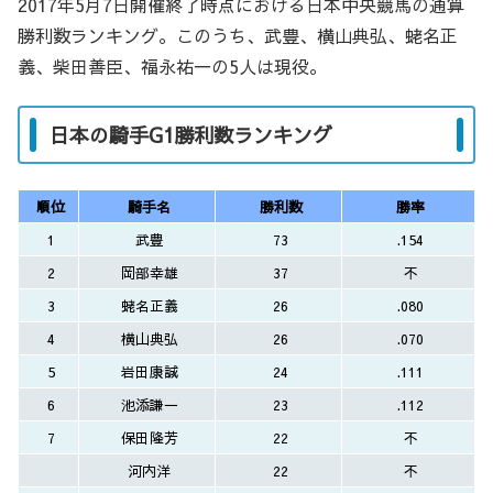
2017年5月7日開催終了時点における日本中央競馬の通算
勝利数ランキング。このうち、武豊、横山典弘、蛯名正
義、柴田善臣、福永祐一の5人は現役。
日本の騎手G1勝利数ランキング
順位
騎手名
勝利数
勝率
1
武豊
73
.154
2
岡部幸雄
37
不
3
蛯名正義
26
.080
4
横山典弘
26
.070
5
岩田康誠
24
.111
6
池添謙一
23
.112
7
保田隆芳
22
不
河内洋
22
不