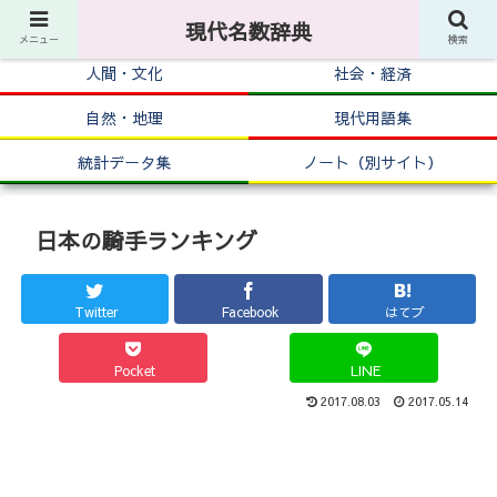
現代名数辞典
メニュー
検索
人間・文化
社会・経済
自然・地理
現代用語集
統計データ集
ノート（別サイト）
日本の騎手ランキング
Twitter
Facebook
はてブ
Pocket
LINE
2017.08.03
2017.05.14