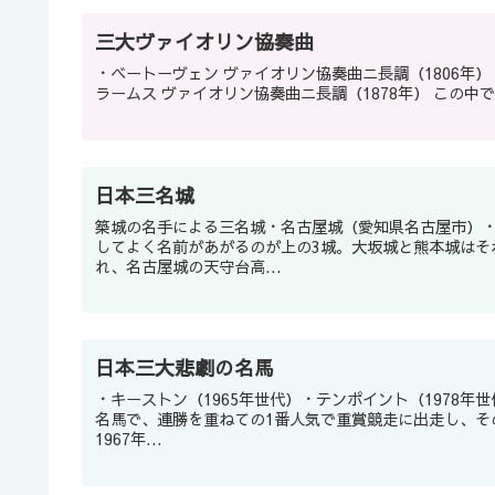
三大ヴァイオリン協奏曲
・ベートーヴェン ヴァイオリン協奏曲ニ長調（1806年） ・メンデルスゾーン ヴァイオリン協奏曲ホ短調（1844年） ・ブ
ラームス ヴァ
日本三名城
築城の名手による三名城・名古屋城（愛知県名古屋市）
してよく名前があがるのが上の3城。大坂城と熊本城はそ
れ、名古屋城の天守台高...
日本三大悲劇の名馬
・キーストン（1965年世代）・テンポイント（1978年
名馬で、連勝を重ねての1番人気で重賞競走に出走し、そ
1967年...