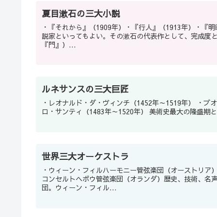
夏目漱石の三大小説
・『それから』（1909年）・『行人』（1913年）・『明
説家といってもよい。その漱石の代表作として、完成度
『門』）...
ルネサンスの三大巨匠
・レオナルド・ダ・ヴィンチ（1452年～1519年） ・ブオナローティ・ミケランジェロ（1475年～1564年） ・ラファエ
ロ・サンティ（1483年～152
世界三大オーケストラ
・ウィーン・フィルハーモニー管弦楽団（オーストリア
コンセルトヘボウ管弦楽団（オランダ）歴史、技術、名声
団。ウィーン・フィル...