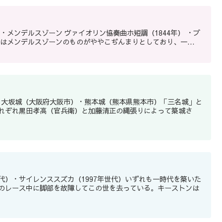
イオリン協奏曲ニ長調（1878年） この中ではメンデルスゾーンのものがややこぢんまりとしており、一...
・大坂城（大阪府大阪市）・熊本城（熊本県熊本市）「三名城」と
れぞれ黒田孝高（官兵衛）と加藤清正の縄張りによって築城さ
世代）・サイレンススズカ（1997年世代）いずれも一時代を築いた
のレース中に脚部を故障してこの世を去っている。キーストンは