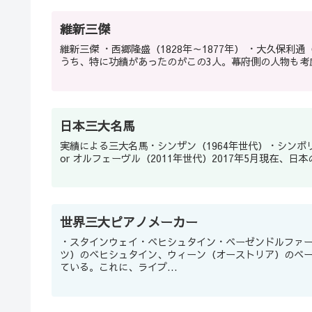
維新三傑
維新三傑 ・西郷隆盛（1828年～1877年） ・大久保利通（1830年～1878年） ・木戸孝允（1833年～1877年） 維新十傑の
うち、特に功績があったのがこの3人。幕府側の人物も考慮され
日本三大名馬
実績による三大名馬・シンザン（1964年世代）・シンボリ
or オルフェーヴル（2011年世代）2017年5月現在、
世界三大ピアノメーカー
・スタインウェイ・ベヒシュタイン・ベーゼンドルファ
ツ）のベヒシュタイン、ウィーン（オーストリア）のベ
ている。これに、ライプ...