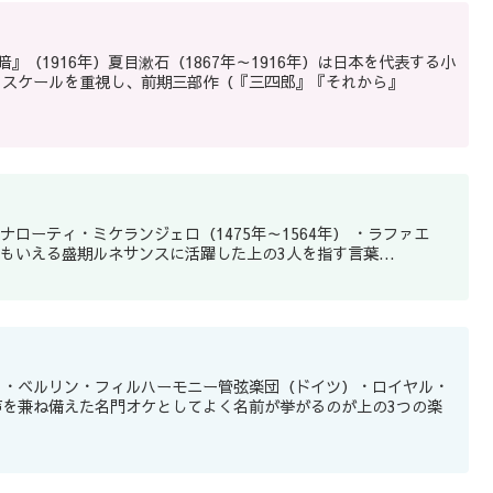
暗』（1916年）夏目漱石（1867年～1916年）は日本を代表する小
とスケールを重視し、前期三部作（『三四郎』『それから』
0年） 美術史最大の隆盛期ともいえる盛期ルネサンスに活躍した上の3人を指す言葉...
）・ベルリン・フィルハーモニー管弦楽団（ドイツ）・ロイヤル・
を兼ね備えた名門オケとしてよく名前が挙がるのが上の3つの楽