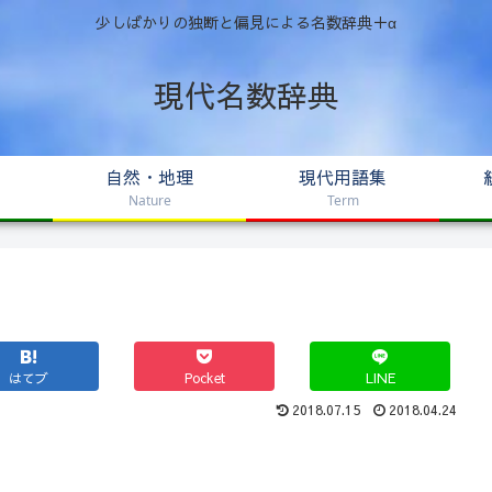
少しばかりの独断と偏見による名数辞典＋α
現代名数辞典
自然・地理
現代用語集
Nature
Term
はてブ
Pocket
LINE
2018.07.15
2018.04.24