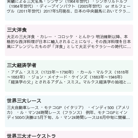
実績による三大名馬・シンザン（1964年世代）・シンボリルドルフ
（1984年世代）・ディープインパクト（2005年世代） or オルフェー
ヴル（2011年世代）2017年5月現在、日本の中央競馬においてクラシ
ック三冠馬は7頭誕生している。そ...
三大洋食
大正の三大洋食 ・カレー ・コロッケ ・とんかつ 明治維新以降、本
格的な西洋料理が日本に輸入されることになり、その西洋料理を日本
風にアレンジしたものが「洋食」として大正デモクラシーの時代に一
気に普及した。その時の代表的なものが上の3品...
三大経済学者
・アダム・スミス（1723年～1790年）・カール・マルクス（1818年
～1883年）・ジョン・メイナード・ケインズ（1883年～1946年）
「経済学の父」とされるアダム・スミス。マルクス経済学の始祖とな
ったマルクス。そしてマクロ経済学（ケ...
世界三大レース
三大自動車レース ・モナコGP（イタリア） ・インディ500（アメリ
カ） ・ル・マン24時間レース（フランス） 例年、モナコGPとイン
ディ500の決勝は5月下旬、ル・マン24時間レースは6月中旬に開催さ
れる。モナコGPはF1世界選手権...
世界三大オーケストラ