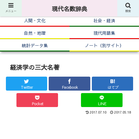
現代名数辞典
メニュー
検索
人間・文化
社会・経済
自然・地理
現代用語集
統計データ集
ノート（別サイト）
経済学の三大名著
Twitter
Facebook
はてブ
Pocket
LINE
2017.07.10
2017.05.18